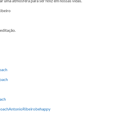
r uma atmosfera para ser feliz em nossas vidas.
ibeiro
editação.
oach
coach
oach
CoachAntonioRibeirobehappy