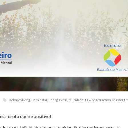
Behappyliving
,
Bem estar
,
EnergiaVital
,
felicidade
,
Law of Attraction
,
Master Li
ensamento doce e positivo!
e trazer felicidade nas nossas vidas. Se não podemos pensar