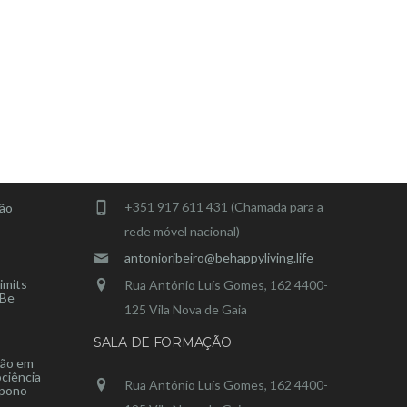
CONTACTOS
+351 917 611 431 (Chamada para a
ção
rede móvel nacional)
antonioribeiro@behappyliving.life
imits
Rua António Luís Gomes, 162 4400-
 Be
125 Vila Nova de Gaia
SALA DE FORMAÇÃO
ção em
ciência
Rua António Luís Gomes, 162 4400-
opono