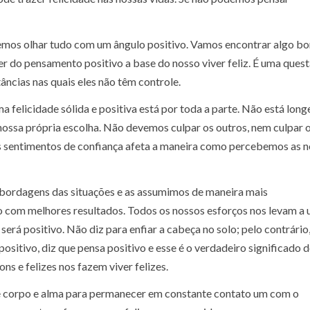
vemos olhar tudo com um ângulo positivo. Vamos encontrar algo b
r do pensamento positivo a base do nosso viver feliz. É uma ques
ncias nas quais eles não têm controle.
 felicidade sólida e positiva está por toda a parte. Não está long
a nossa própria escolha. Não devemos culpar os outros, nem culpar 
 os sentimentos de confiança afeta a maneira como percebemos as 
abordagens das situações e as assumimos de maneira mais
o com melhores resultados. Todos os nossos esforços nos levam a 
será positivo. Não diz para enfiar a cabeça no solo; pelo contrário,
positivo, diz que pensa positivo e esse é o verdadeiro significado 
s e felizes nos fazem viver felizes.
te corpo e alma para permanecer em constante contato um com o