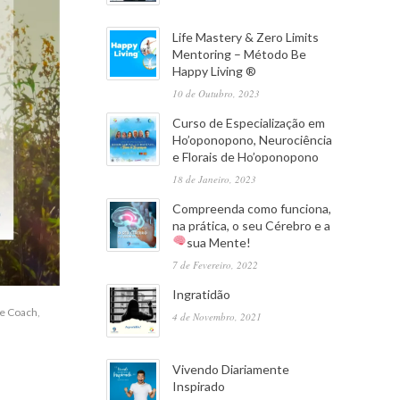
Life Mastery & Zero Limits
Mentoring – Método Be
Happy Living ®
10 de Outubro, 2023
Curso de Especialização em
Ho’oponopono, Neurociência
e Florais de Ho’oponopono
18 de Janeiro, 2023
Compreenda como funciona,
na prática, o seu Cérebro e a
sua Mente!
7 de Fevereiro, 2022
Ingratidão
fe Coach
,
4 de Novembro, 2021
Vivendo Diariamente
Inspirado