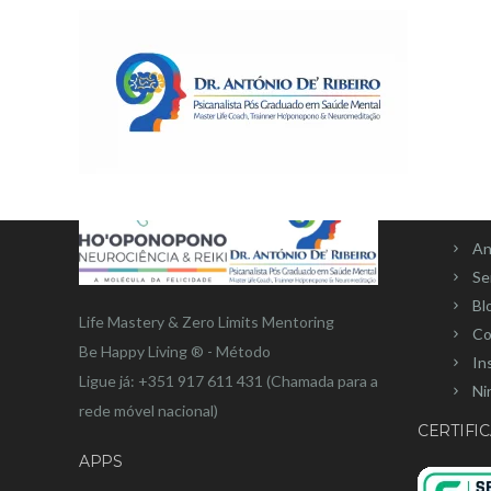
MEN
An
Se
Bl
Life Mastery & Zero Limits Mentoring
Co
Be Happy Living ® - Método
In
Ligue já: +351 917 611 431 (Chamada para a
Ni
rede móvel nacional)
CERTIFIC
APPS