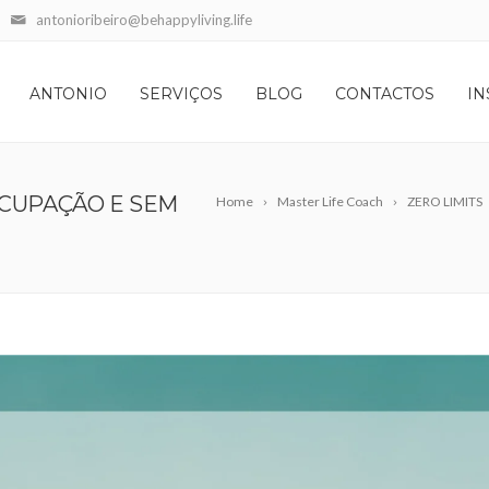
antonioribeiro@behappyliving.life
ANTONIO
SERVIÇOS
BLOG
CONTACTOS
IN
OCUPAÇÃO E SEM
Home
Master Life Coach
ZERO LIMITS