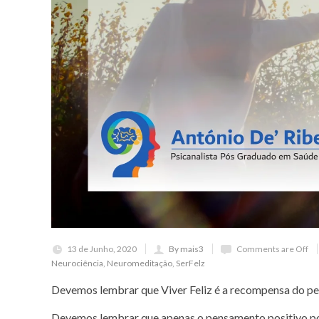
13 de Junho, 2020
By mais3
Comments are Off
Neurociência
,
Neuromeditação
,
SerFelz
Devemos lembrar que Viver Feliz é a recompensa do p
Devemos lembrar que apenas o pensamento positivo pod