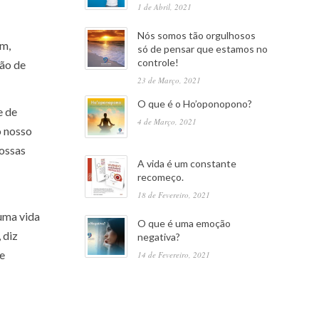
1 de Abril, 2021
Nós somos tão orgulhosos
om,
só de pensar que estamos no
controle!
tão de
23 de Março, 2021
O que é o Ho’oponopono?
e de
4 de Março, 2021
o nosso
nossas
A vida é um constante
recomeço.
18 de Fevereiro, 2021
uma vida
O que é uma emoção
 diz
negativa?
de
14 de Fevereiro, 2021