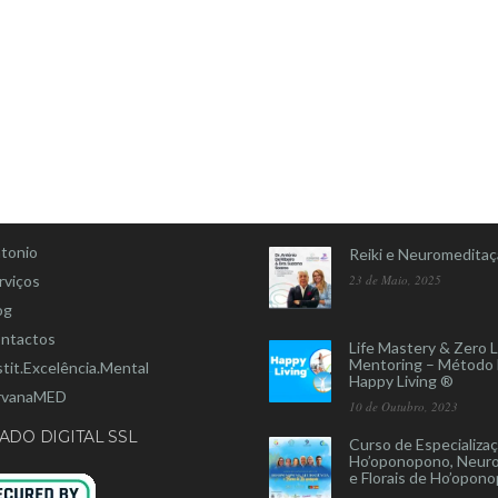
U
BLOG (NOVIDADES)
tonio
Reiki e Neuromedita
rviços
23 de Maio, 2025
og
ntactos
Life Mastery & Zero L
Mentoring – Método
stit.Excelência.Mental
Happy Living ®
rvanaMED
10 de Outubro, 2023
ADO DIGITAL SSL
Curso de Especializa
Ho’oponopono, Neuro
e Florais de Ho’opon