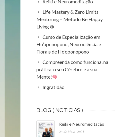
Reiki e Neuromeditação
Life Mastery & Zero Limits
Mentoring – Método Be Happy
Living ®
Curso de Especialização em
Ho’oponopono, Neurociência e
Florais de Ho’oponopono
Compreenda como funciona, na
prática, o seu Cérebro e a sua
Mente!
Ingratidão
BLOG ( NOTICIAS )
Reiki e Neuromeditação
23 de Maio, 2025