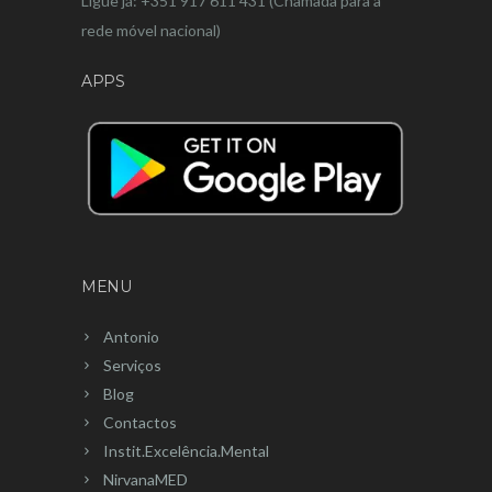
Ligue já: +351 917 611 431 (Chamada para a
rede móvel nacional)
APPS
MENU
Antonio
Serviços
Blog
Contactos
Instit.Excelência.Mental
NirvanaMED