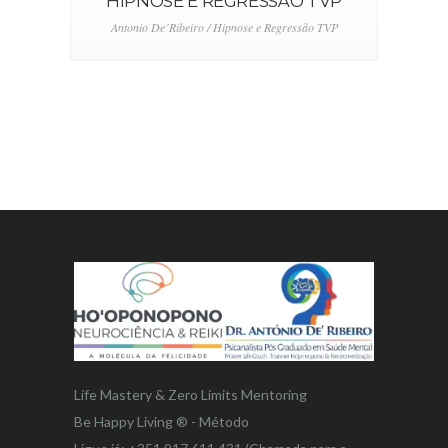
HIPNOSE E REGRESSÃO TVP
Antonio De´Ribeiro / Hipnose e Regressão TVP
Life Mastery & Zero Limits Mentoring
Be Happy Living ® - Método