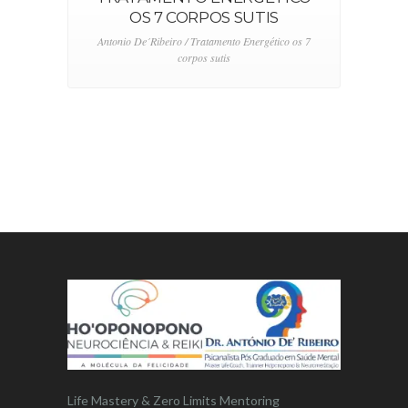
OS 7 CORPOS SUTIS
Antonio De´Ribeiro / Tratamento Energético os 7
corpos sutis
Life Mastery & Zero Limits Mentoring